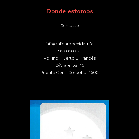
Donde estamos
Contacto
info@alientodevida.info
957 050 621
Pol. Ind. Huerto El Francés
C/Alfareros nº5
Puente Genil
,
Córdoba
14500