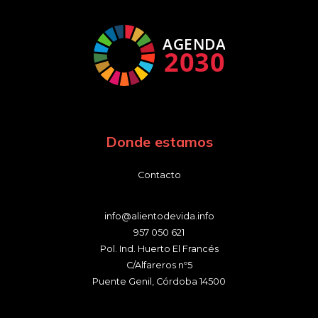
Donde estamos
Contacto
info@alientodevida.info
957 050 621
Pol. Ind. Huerto El Francés
C/Alfareros nº5
Puente Genil
,
Córdoba
14500