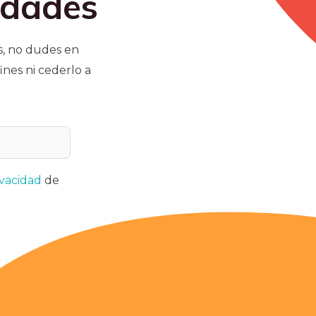
vidades
os, no dudes en
ines ni cederlo a
ivacidad
de