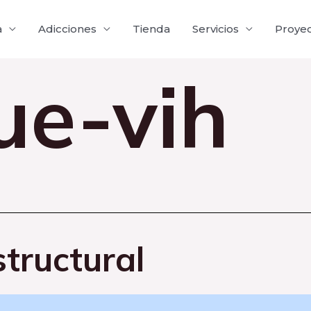
a
Adicciones
Tienda
Servicios
Proye
ue-vih
tructural