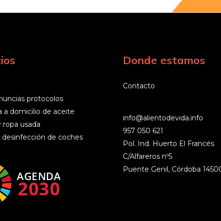
ios
Donde estamos
Contacto
nuncias protocolos
 a domicilio de aceite
info@alientodevida.info
y ropa usada
957 050 621
 desinfección de coches
Pol. Ind. Huerto El Francés
C/Alfareros nº5
Puente Genil
,
Córdoba
1450